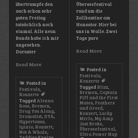
übertrumpfe den
Überseefestival
auch schon sehr
rund um die
guten Freitag
Zollkantine am
tatsächlich noch
Hansator. Hier bei
einmal. Alle neun
uns in Walle. Zwei
Bands habe ich mir
Tage pure
angesehen.
Read More
Darunter
Read More
Posted in
Festivals
,
Konzerte
Posted in
Tagged
Blizz
,
Festivals
,
Bremen
,
Captain
Konzerte
Piff and the First
Tagged
Alenna
Mates
,
Feathers
Rose
,
Bremen
,
and Greed
,
Drag You Along
,
Konzert
,
Lucky
Dramatist
,
DYA
,
Mirlo
,
My Amp
Hypertonus
,
Just Broke
,
Iginio
,
Konzert
,
Überseefestival
,
Not A Whale
,
Ultra Power Nap
Teddies Kneipe
,