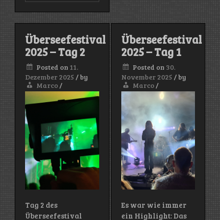
Kneipe/Bremen
The
–
Bernie
05.09.25)
and
the
Überseefestival
Überseefestival
Jörgi
2025 – Tag 2
2025 – Tag 1
/
Jens
Finger
Posted on
11.
Posted on
30.
(Helga
Dezember 2025
/
by
November 2025
/
by
Kneipe/Bremen
Marco
/
Marco
/
–
20.09.25)
Tag 2 des
Es war wie immer
Überseefestival
ein Highlight: Das