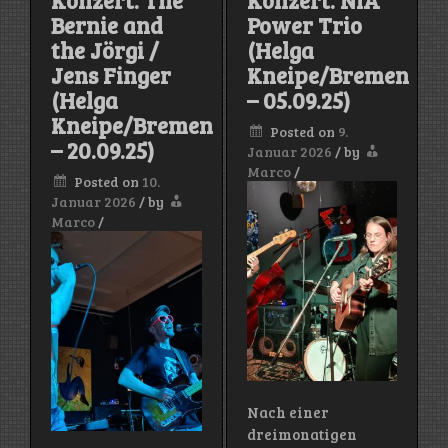
Minty
Run
Bernie and
Power Trio
Vinyl
(Bruce
Springsteen)
the Jörgi /
(Helga
Jens Finger
Kneipe/Bremen
(Helga
– 05.09.25)
Kneipe/Bremen
Posted on
9.
– 20.09.25)
Januar 2026
/
by
Marco
/
Posted on
10.
Januar 2026
/
by
Marco
/
Nach einer
dreimonatigen