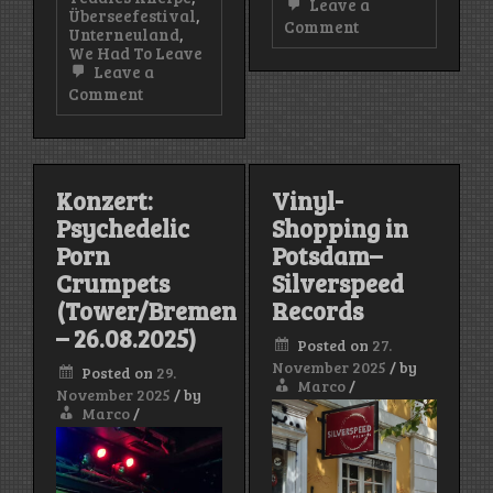
Leave a
Überseefestival
,
on
Comment
Unterneuland
,
Überseefestival
We Had To Leave
2025
Leave a
–
on
Comment
Tag
Überseefestival
1
2025
–
Tag
2
Konzert:
Vinyl-
Psychedelic
Shopping in
Porn
Potsdam–
Crumpets
Silverspeed
(Tower/Bremen
Records
– 26.08.2025)
Posted on
27.
November 2025
/
by
Posted on
29.
Marco
/
November 2025
/
by
Marco
/