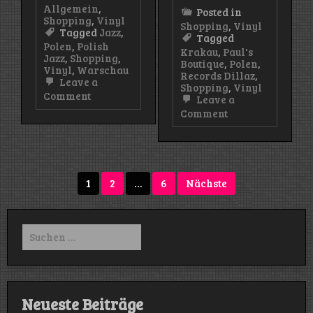
Allgemein
,
Posted in
Shopping
,
Vinyl
Shopping
,
Vinyl
Tagged
Jazz
,
Tagged
Polen
,
Polish
Krakau
,
Paul's
Jazz
,
Shopping
,
Boutique
,
Polen
,
Vinyl
,
Warschau
Records Dillaz
,
Leave a
Shopping
,
Vinyl
on
Comment
Leave a
Vinyl-
on
Comment
Shopping:
Vinyl-
Schallplattenläden
Shopping
in
in
Warschau
Krakau
(Teil
–
Seitennummerierung
2)
1
2
…
6
Nächste
Records
der
Dillaz/Paul’s
Boutique
Beiträge
Suchen
nach:
Neueste Beiträge