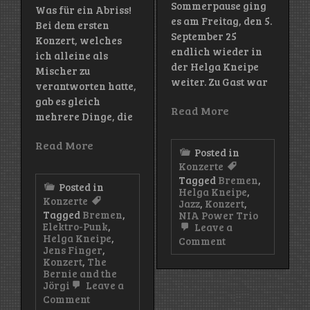
Sommerpause ging
Was für ein Abriss!
es am Freitag, den 5.
Bei dem ersten
September 25
Konzert, welches
endlich wieder in
ich alleine als
der Helga Kneipe
Mischer zu
weiter. Zu Gast war
verantworten hatte,
gab es gleich
Read More
mehrere Dinge, die
Read More
Posted in
Konzerte
Tagged
Bremen
,
Posted in
Helga Kneipe
,
Konzerte
Jazz
,
Konzert
,
Tagged
Bremen
,
NIA Power Trio
Elektro-Punk
,
Leave a
Helga Kneipe
,
on
Comment
Jens Finger
,
Konzert:
Konzert
,
The
NIA
Bernie and the
Power
Jörgi
Leave a
Trio
on
Comment
(Helga
Konzert: