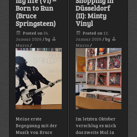
my life (VI) –
Shopping in
Born to Run
Düsseldorf
(Bruce
(II): Minty
Springsteen)
Vinyl
Posted on
24.
Posted on
12.
Januar 2026
/
by
Januar 2026
/
by
Marco
/
Marco
/
Meine erste
Im letzten Oktober
Begegnung mit der
verschlug es mich
Musik von Bruce
das zweite Mal in