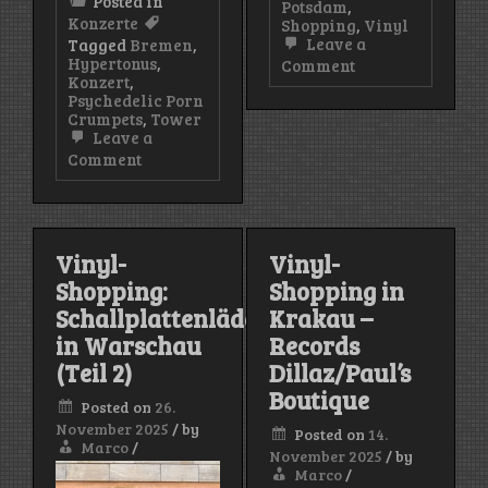
Posted in
Potsdam
,
Konzerte
Shopping
,
Vinyl
Leave a
Tagged
Bremen
,
Hypertonus
,
on
Comment
Konzert
,
Vinyl-
Psychedelic Porn
Shopping
Crumpets
,
Tower
in
Leave a
Potsdam–
Silverspeed
on
Comment
Records
Konzert:
Psychedelic
Porn
Crumpets
(Tower/Bremen
Vinyl-
Vinyl-
–
Shopping:
Shopping in
26.08.2025)
Schallplattenläden
Krakau –
in Warschau
Records
(Teil 2)
Dillaz/Paul’s
Boutique
Posted on
26.
November 2025
/
by
Posted on
14.
Marco
/
November 2025
/
by
Marco
/