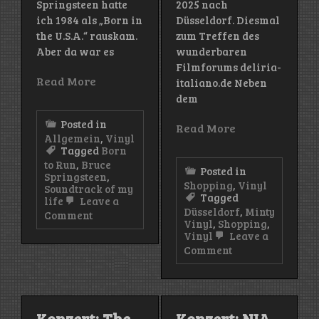
Springsteen hatte
2025 nach
ich 1984 als „Born in
Düsseldorf. Diesmal
the U.S.A.“ rauskam.
zum Treffen des
Aber da war es
wunderbaren
Filmforums deliria-
Read More
italiano.de Neben
dem
Posted in
Read More
Allgemein
,
Vinyl
Tagged
Born
to Run
,
Bruce
Posted in
Springsteen
,
Shopping
,
Vinyl
Soundtrack of my
Tagged
life
Leave a
Düsseldorf
,
Minty
on
Comment
Vinyl
,
Shopping
,
Soundtrack
Vinyl
Leave a
of
on
Comment
my
Vinyl-
life
Shopping
(VI)
in
–
Düsseldorf
Born
(II):
to
Konzert: The
Konzert: NIA