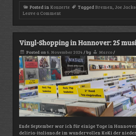
Posted in
Konzerte
Tagged
Bremen
,
Joe Jack
on
Leave a Comment
Joe
Jackson
(Metropol
Theater/Bremen
–
Vinyl-Shopping in Hannover: 25 mus
16.09.2024)
Posted on
6. November 2024
/
by
Marco
/
Ende September war ich für einige Tage in Hannover
deliria-italiano.de im wundervollen KoKi der niede