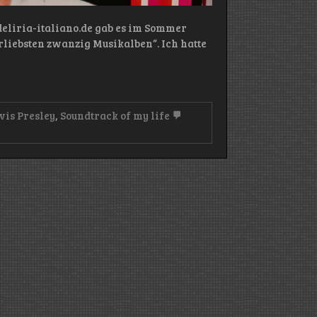
eliria-italiano.de gab es im Sommer
rliebsten zwanzig Musikalben“. Ich hatte
vis Presley
,
Soundtrack of my life