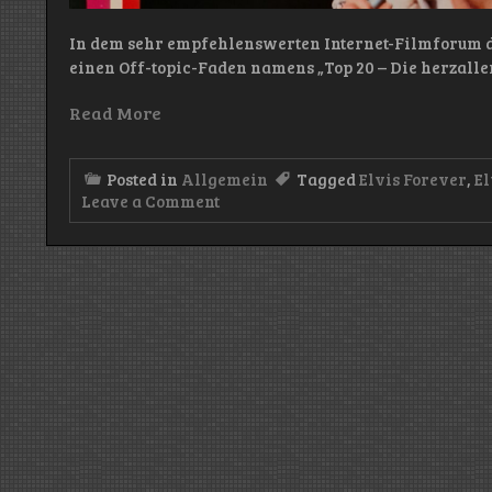
In dem sehr empfehlenswerten Internet-Filmforum d
einen Off-topic-Faden namens „Top 20 – Die herzalle
Read More
Posted in
Allgemein
Tagged
Elvis Forever
,
El
on
Leave a Comment
Soundtrack
of
my
life
(II)
–
Elvis
Forever