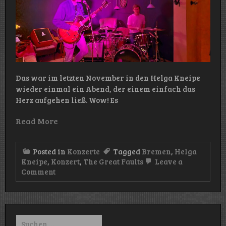
Das war im letzten November in den Helga Kneipe
wieder einmal ein Abend, der einem einfach das
Herz aufgehen ließ. Wow! Es
Read More
Posted in
Konzerte
Tagged
Bremen
,
Helga
Kneipe
,
Konzert
,
The Great Faults
Leave a
on
Comment
Konzert:
The
Great
Faults
(Helga
Suchen
Kneipe/Bremen