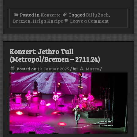
Posted in
Konzerte
Tagged
Billy Zach
,
on
Bremen
,
Helga Kneipe
Leave a Comment
Konzert:
Billy
Zach
(Helga
Kneipe/Bre
Konzert: Jethro Tull
–
07.12.24)
(Metropol/Bremen – 27.11.24)
Posted on
19. Januar 2025
/
by
Marco
/