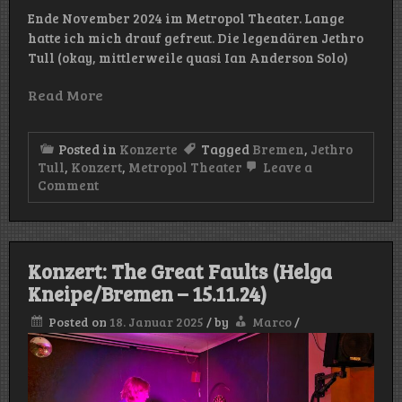
Ende November 2024 im Metropol Theater. Lange
hatte ich mich drauf gefreut. Die legendären Jethro
Tull (okay, mittlerweile quasi Ian Anderson Solo)
Read More
Posted in
Konzerte
Tagged
Bremen
,
Jethro
Tull
,
Konzert
,
Metropol Theater
Leave a
on
Comment
Konzert:
Jethro
Tull
(Metropol/Bremen
–
Konzert: The Great Faults (Helga
27.11.24)
Kneipe/Bremen – 15.11.24)
Posted on
18. Januar 2025
/
by
Marco
/