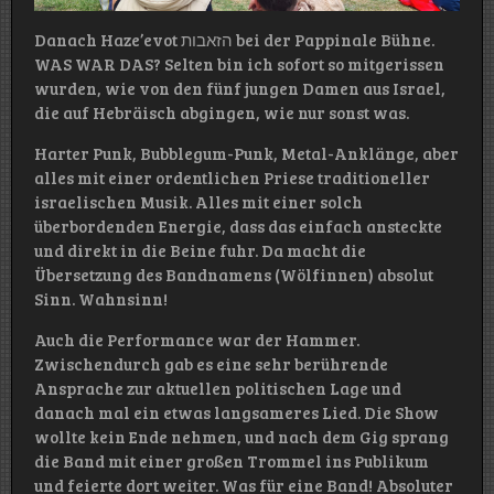
Danach Haze’evot הזאבות bei der Pappinale Bühne.
WAS WAR DAS? Selten bin ich sofort so mitgerissen
wurden, wie von den fünf jungen Damen aus Israel,
die auf Hebräisch abgingen, wie nur sonst was.
Harter Punk, Bubblegum-Punk, Metal-Anklänge, aber
alles mit einer ordentlichen Priese traditioneller
israelischen Musik. Alles mit einer solch
überbordenden Energie, dass das einfach ansteckte
und direkt in die Beine fuhr. Da macht die
Übersetzung des Bandnamens (Wölfinnen) absolut
Sinn. Wahnsinn!
Auch die Performance war der Hammer.
Zwischendurch gab es eine sehr berührende
Ansprache zur aktuellen politischen Lage und
danach mal ein etwas langsameres Lied. Die Show
wollte kein Ende nehmen, und nach dem Gig sprang
die Band mit einer großen Trommel ins Publikum
und feierte dort weiter. Was für eine Band! Absoluter