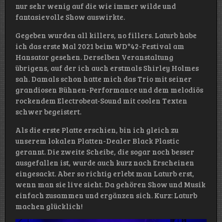
nur sehr wenig auf die wie immer wilde und
fantasievolle Show auswirkte.
Gegeben wurden all killers, no fillers. Laturb habe
ich das erste Mal 2021 beim WD*42-Festival am
Hansator gesehen. Derselben Veranstaltung
übrigens, auf der ich auch erstmals Shirley Holmes
sah. Damals schon hatte mich das Trio mit seiner
grandiosen Bühnen-Performance und dem melodiös
rockendem Electrobeat-Sound mit coolen Texten
schwer begeistert.
Als die erste Platte erschien, bin ich gleich zu
unserem lokalen Platten-Dealer Black Plastic
gerannt. Die zweite Scheibe, die sogar noch besser
ausgefallen ist, wurde auch kurz nach Erscheinen
eingesackt. Aber so richtig erlebt man Laturb erst,
wenn man sie live sieht. Da gehören Show und Musik
einfach zusammen und ergänzen sich. Kurz: Laturb
machen glücklich!