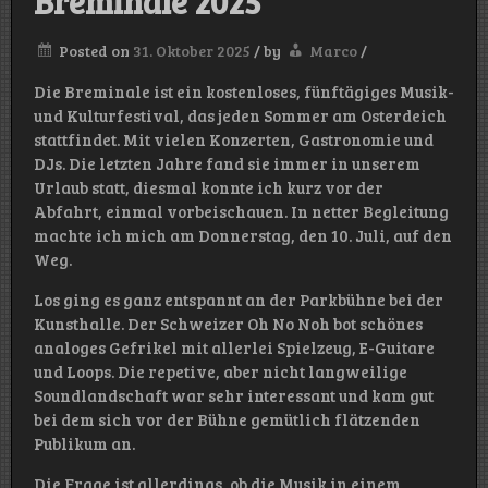
Breminale 2025
Posted on
31. Oktober 2025
/
by
Marco
/
Die Breminale ist ein kostenloses, fünftägiges Musik-
und Kulturfestival, das jeden Sommer am Osterdeich
stattfindet. Mit vielen Konzerten, Gastronomie und
DJs. Die letzten Jahre fand sie immer in unserem
Urlaub statt, diesmal konnte ich kurz vor der
Abfahrt, einmal vorbeischauen. In netter Begleitung
machte ich mich am Donnerstag, den 10. Juli, auf den
Weg.
Los ging es ganz entspannt an der Parkbühne bei der
Kunsthalle. Der Schweizer Oh No Noh bot schönes
analoges Gefrikel mit allerlei Spielzeug, E-Guitare
und Loops. Die repetive, aber nicht langweilige
Soundlandschaft war sehr interessant und kam gut
bei dem sich vor der Bühne gemütlich flätzenden
Publikum an.
Die Frage ist allerdings, ob die Musik in einem