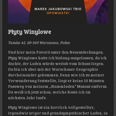
Płyty Winylowe
Tamka 45, 00-369 Warszawa, Polen
Und hier mein Favorit unter den Neuentdeckungen.
Płyty Winylowe hatte ich bislang ausgelassen, da ich
dachte, der Laden würde weitab vom Schuss liegen.
Da bin ich aber mit der Warschauer Geographie
durcheinander gekommen. Denn wie ich zu meiner
Verwunderung feststellte, liegt er keine 10 Minuten
Fussweg von meinem „Stammladen“ Muzant entfernt.
Da weiß ich jetzt schon, welche Route ich im
nächsten Jahr laufe.
Płyty Winylowe ist ein herrlich vollgestellter,
irgendwie uriger und grundsympathischer Laden, in