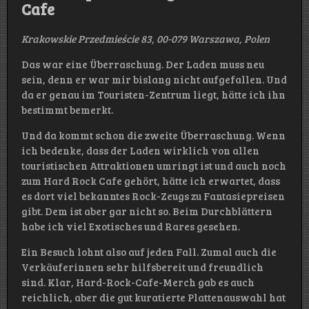
Cafe
Krakowskie Przedmieście 83, 00-079 Warszawa, Polen
Das war eine Überraschung. Der Laden muss neu
sein, denn er war mir bislang nicht aufgefallen. Und
da er genau im Touristen-Zentrum liegt, hätte ich ihn
bestimmt bemerkt.
Und da kommt schon die zweite Überraschung. Wenn
ich bedenke, dass der Laden wirklich von allen
touristischen Attraktionen umringt ist und auch noch
zum Hard Rock Cafe gehört, hätte ich erwartet, dass
es dort viel bekanntes Rock-Zeugs zu Fantasiepreisen
gibt. Dem ist aber gar nicht so. Beim Durchblättern
habe ich viel Exotisches und Rares gesehen.
Ein Besuch lohnt also auf jeden Fall. Zumal auch die
Verkäuferinnen sehr hilfsbereit und freundlich
sind. Klar, Hard-Rock-Cafe-Merch gab es auch
reichlich, aber die gut kuratierte Plattenauswahl hat