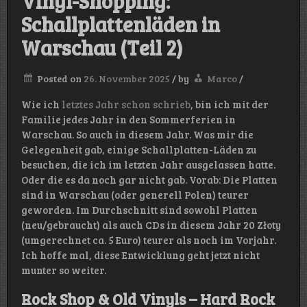
Vinyl-Shopping:
Schallplattenläden in
Warschau (Teil 2)
Posted on
26. November 2025
/
by
Marco
/
Wie ich
letztes Jahr schon schrieb
, bin ich mit der
Familie jedes Jahr in den Sommerferien in
Warschau. So auch in diesem Jahr. Was mir die
Gelegenheit gab, einige Schallplatten-Läden zu
besuchen, die ich im letzten Jahr ausgelassen hatte.
Oder die es da noch gar nicht gab. Vorab: Die Platten
sind in Warschau (oder generell Polen) teurer
geworden. Im Durchschnitt sind sowohl Platten
(neu/gebraucht) als auch CDs in diesem Jahr 20 Złoty
(umgerechnet ca. 5 Euro) teurer als noch im Vorjahr.
Ich hoffe mal, diese Entwicklung geht jetzt nicht
munter so weiter.
Rock Shop & Old Vinyls – Hard Rock