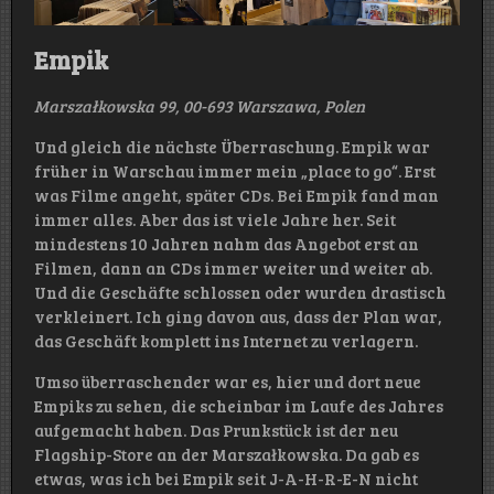
Empik
Marszałkowska 99, 00-693 Warszawa, Polen
Und gleich die nächste Überraschung. Empik war
früher in Warschau immer mein „place to go“. Erst
was Filme angeht, später CDs. Bei Empik fand man
immer alles. Aber das ist viele Jahre her. Seit
mindestens 10 Jahren nahm das Angebot erst an
Filmen, dann an CDs immer weiter und weiter ab.
Und die Geschäfte schlossen oder wurden drastisch
verkleinert. Ich ging davon aus, dass der Plan war,
das Geschäft komplett ins Internet zu verlagern.
Umso überraschender war es, hier und dort neue
Empiks zu sehen, die scheinbar im Laufe des Jahres
aufgemacht haben. Das Prunkstück ist der neu
Flagship-Store an der Marszałkowska. Da gab es
etwas, was ich bei Empik seit J-A-H-R-E-N nicht