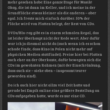
mehr gesehen habe: Eine ganze Etage für Musik!
Okay, die ist dann im Keller, und ich meine in der
Grundfläche etwas kleiner als die anderen – aber
egal. Ich freute mich einfach darüber. 50% der
Fläche wird von Platten belegt, der Rest von CDs.
DVDs/Blu-ray gibt es in einem schmalen Regal, das
ist leider überhaupt nicht der Rede wert. Aber dafür
war ich ja diesmal nicht da (auch wenn ich es schon
schade finde, dass Kino in Polen nicht mehr auf
physichen Medien stattfindet). Preise hier bei Platten
auch eher an der Oberkante, dafür bewegten sich die
CDs im gewohnten Rahmen (mit der Einschränkung,
dass auch sie – siehe oben – insgesamt teurer
geworden sind).
Da ich auch hier nicht allzu viel Zeit hatte und
gerade bei Empik online eine größere Bestellung an
CDs aufgegeben hatte, wurde es nur eine CD.