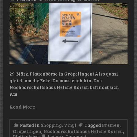
van
Hemms
29. März. Plattenbörse in Gröpelingen! Also quasi
gleich um die Ecke. Da musste ich hin. Das
Nachbarschaftshaus Helene Kaisen befindet sich
Am
Read More
Posted in
Shopping
,
Vinyl
Tagged
Bremen
,
Gröpelingen
,
Nachbarschaftshaus Helene Kaisen
,
on
Plattenbörse
Leave a Comment