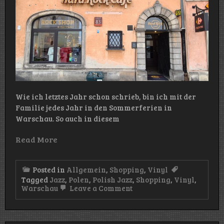
Wie ich letztes Jahr schon schrieb, bin ich mit der
Familie jedes Jahr in den Sommerferien in
Warschau. So auch in diesem
Read More
Posted in
Allgemein
,
Shopping
,
Vinyl
Tagged
Jazz
,
Polen
,
Polish Jazz
,
Shopping
,
Vinyl
,
on
Warschau
Leave a Comment
Vinyl-
Shopping:
Schallplattenläden
in