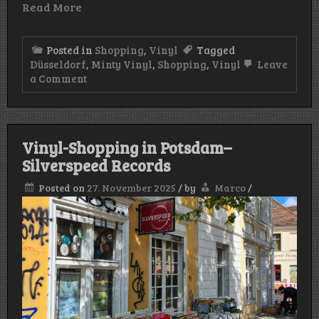
Read More
Posted in
Shopping
,
Vinyl
Tagged
Düsseldorf
,
Minty Vinyl
,
Shopping
,
Vinyl
Leave
on
a Comment
Vinyl-
Shopping
in
Düsseldorf
(II):
Vinyl-Shopping in Potsdam–
Minty
Silverspeed Records
Vinyl
Posted on
27. November 2025
/
by
Marco
/