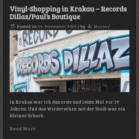
Warschau
Vinyl-Shopping in Krakau – Records
(Teil
2)
Dillaz/Paul’s Boutique
Posted on
14. November 2025
/
by
Marco
/
In Krakau war ich das erste und letzte Mal vor 19
Jahren. Und das Wiedersehen mit der Stadt war ein
kleiner Schock.
Read More