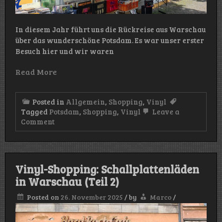
In diesem Jahr führt uns die Rückreise aus Warschau
über das wunderschöne Potsdam. Es war unser erster
Besuch hier und wir waren
Read More
Posted in
Allgemein
,
Shopping
,
Vinyl
Tagged
Potsdam
,
Shopping
,
Vinyl
Leave a
on
Comment
Vinyl-
Shopping
in
Potsdam–
Silverspeed
Vinyl-Shopping: Schallplattenläden
Records
in Warschau (Teil 2)
Posted on
26. November 2025
/
by
Marco
/