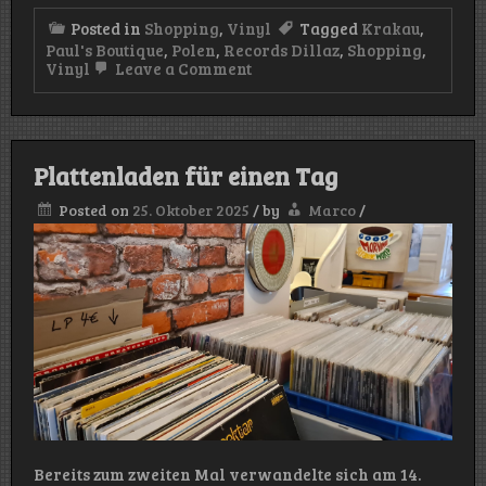
Posted in
Shopping
,
Vinyl
Tagged
Krakau
,
Paul's Boutique
,
Polen
,
Records Dillaz
,
Shopping
,
on
Vinyl
Leave a Comment
Vinyl-
Shopping
in
Krakau
–
Plattenladen für einen Tag
Records
Dillaz/Paul’s
Posted on
25. Oktober 2025
/
by
Marco
/
Boutique
Bereits zum zweiten Mal verwandelte sich am 14.