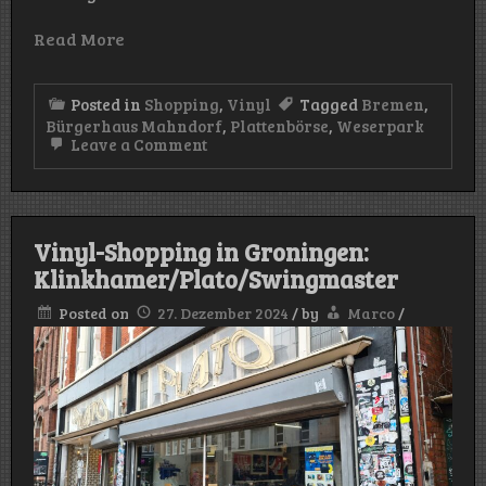
Read More
Posted in
Shopping
,
Vinyl
Tagged
Bremen
,
Bürgerhaus Mahndorf
,
Plattenbörse
,
Weserpark
on
Leave a Comment
Plattenbörsen
in
Bremen
(Weserpark/Bürgerhaus
Mahndorf)
Vinyl-Shopping in Groningen:
Klinkhamer/Plato/Swingmaster
Posted on
27. Dezember 2024
/
by
Marco
/