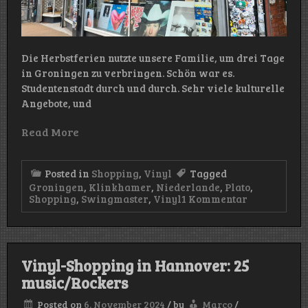
Die Herbstferien nutzte unsere Familie, um drei Tage
in Groningen zu verbringen. Schön war es.
Studentenstadt durch und durch. Sehr viele kulturelle
Angebote, und
Read More
Posted in
Shopping
,
Vinyl
Tagged
Groningen
,
Klinkhamer
,
Niederlande
,
Plato
,
zu
Shopping
,
Swingmaster
,
Vinyl
1 Kommentar
Vinyl-
Shopping
in
Groningen:
Klinkhamer
Vinyl-Shopping in Hannover: 25
music/Rockers
Posted on
6. November 2024
/
by
Marco
/