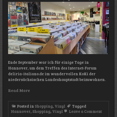
Ende September war ich für einige Tage in
Hannover, um dem Treffen des Internet-Forum
deliria-italiano.de im wundervollen KoKi der
niedersächsischen Landeshauptstadt beizuwohnen.
Read More
Posted in
Shopping
,
Vinyl
Tagged
on
Hannover
,
Shopping
,
Vinyl
Leave a Comment
Vinyl-