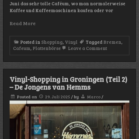
Juni das sehr tolle Caféum, wo man normalerweise
Kaffee und Kaffeemaschinen kaufen oder vor
Read More
Posted in
Shopping
,
Vinyl
Tagged
Bremen
,
on
Cafeum
,
Plattenbörse
Leave a Comment
Plattenladen
für
einen
Tag
Vinyl-Shopping in Groningen (Teil 2)
– De Jongens van Hemms
Posted on
29. Juli 2025
/
by
Marco
/