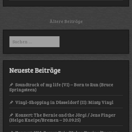
Shoppi
in
Hannov
25
Beitragsnavigation
Ältere Beiträge
music/R
Suchen
nach:
Neueste Beiträge
Soundtrack of my life (VI) – Born to Run (Bruce
Springsteen)
Vinyl-Shopping in Düsseldorf (II): Minty Vinyl
Konzert: The Bernie and the Jörgi / Jens Finger
(Helga Kneipe/Bremen – 20.09.25)