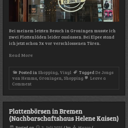
Bei meinem letzten Besuch in Groningen musste ich
zwei Plattenläden leider auslassen. Bei Elpee stand
ich jetzt schon 3x vor verschlossenen Türen.
Read More
Posted in
Shopping
,
Vinyl
Tagged
De Jongs
van Hemms
,
Groningen
,
Shopping
Leave a
on
Comment
Vinyl-
Shopping
in
Groningen
(Teil
Plattenbörsen in Bremen
2)
(Nachbarschaftshaus Helene Kaisen)
–
De
Jongens
Posted on
2. Juli 2025
/
by
Marco
/