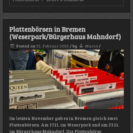
Plattenbörsen
in
Bremen
(Nachbarschaftshaus
Helene
Plattenbörsen in Bremen
Kaisen)
(Weserpark/Bürgerhaus Mahndorf)
Posted on
21. Februar 2025
/
by
Marco
/
Im letzten November gab es in Bremen gleich zwei
Plattenbörsen. Am 17.11. im Weserpark und am 23.11.
im Bürgerhaus Mahndorf. Die Plattenbörse