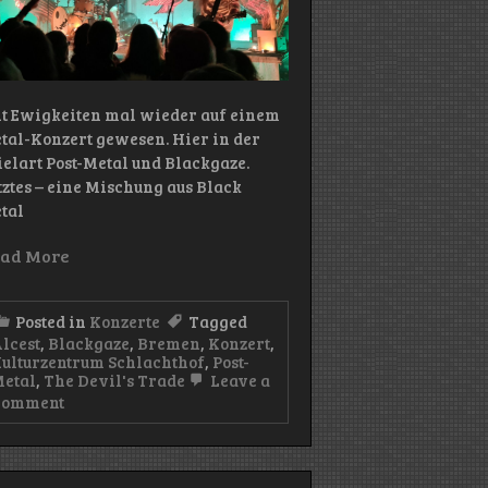
it Ewigkeiten mal wieder auf einem
tal-Konzert gewesen. Hier in der
ielart Post-Metal und Blackgaze.
tztes – eine Mischung aus Black
tal
ad More
Posted in
Konzerte
Tagged
lcest
,
Blackgaze
,
Bremen
,
Konzert
,
ulturzentrum Schlachthof
,
Post-
etal
,
The Devil's Trade
Leave a
on
Comment
Konzert:
Alcest
(Kulturzentrum
Schlachthof/Bremen