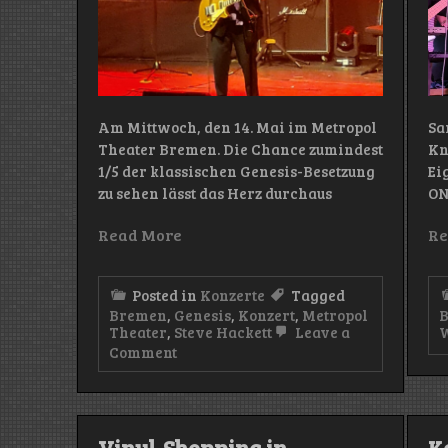
Am Mittwoch, den 14. Mai im Metropol
Sa
Theater Bremen. Die Chance zumindest
Kn
1/5 der klassischen Genesis-Besetzung
Ei
zu sehen lässt das Herz durchaus
ON
Read More
Re
Posted in
Konzerte
Tagged
Bremen
,
Genesis
,
Konzert
,
Metropol
Theater
,
Steve Hackett
Leave a
W
on
Comment
Konzert:
Steve
Hackett
(Metropol
Theater/Bremen