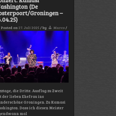
onzert: Kamasi
Kneipe/Bremen
–
ashington (De
10.05.25)
osterpoort/Groningen –
.04.25)
Posted on
27. Juli 2025
/
by
Marco
/
zztage, die Dritte. Ausflug zu Zweit
t der lieben Ehefrau ins
nderschöne Groningen. Zu Kamasi
shington. Dass ich diesen Meister
gendwann mal