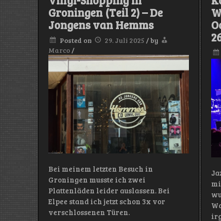
Vinyl-Shopping in
K
–
Groningen (Teil 2) – De
W
14.05.25)
Jongens van Hemms
O
26
Posted on
29. Juli 2025
/
by
Marco
/
Bei meinem letzten Besuch in
Ja
Groningen musste ich zwei
mi
Plattenläden leider auslassen. Bei
wu
Elpee stand ich jetzt schon 3x vor
Wa
verschlossenen Türen.
ir