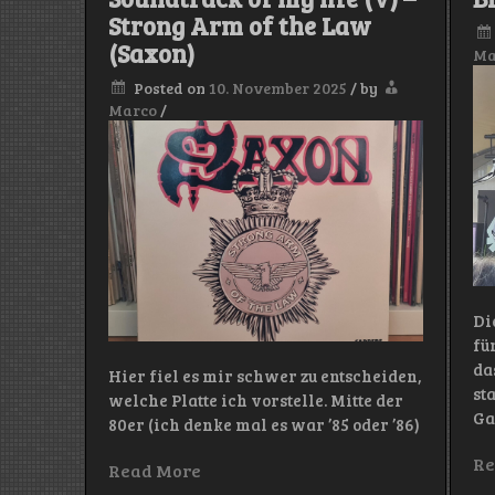
Strong Arm of the Law
(Saxon)
Ma
Posted on
10. November 2025
/
by
Marco
/
Di
fü
da
Hier fiel es mir schwer zu entscheiden,
st
welche Platte ich vorstelle. Mitte der
Ga
80er (ich denke mal es war ’85 oder ’86)
Re
Read More