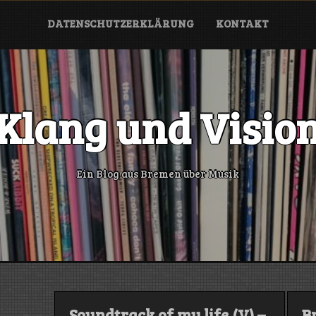
DATENSCHUTZERKLÄRUNG
KONTAKT
Klang und Visio
Ein Blog aus Bremen über Musik
Soundtrack of my life (V) –
B