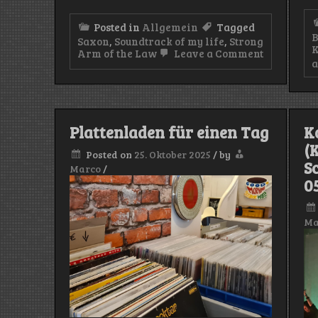
Posted in
Allgemein
Tagged
Saxon
,
Soundtrack of my life
,
Strong
K
on
Arm of the Law
Leave a Comment
a
Soundtrac
of
my
life
(V)
–
Plattenladen für einen Tag
K
Strong
(
Arm
Posted on
25. Oktober 2025
/
by
of
S
Marco
/
the
05
Law
(Saxon)
Ma