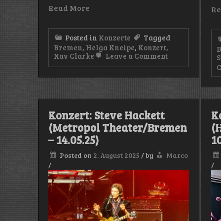
Read More
Re
Posted in
Konzerte
Tagged
Bremen
,
Helga Kneipe
,
Konzert
,
on
Xav Clarke
Leave a Comment
S
Konzert:
Xav
Clarke
(Helga
Kneipe/Breme
–
Konzert: Steve Hackett
K
24.05.25)
(Metropol Theater/Bremen
(
– 14.05.25)
10
Posted on
2. August 2025
/
by
Marco
/
/