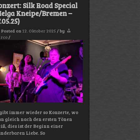
–
onzert: Silk Road Special
05.06.25)
Helga Kneipe/Bremen –
.05.25)
Posted on
12. Oktober 2025
/
by
rco
/
 gibt immer wieder so Konzerte, wo
n gleich nach den ersten Tönen
iß, dies ist der Beginn einer
nderbaren Liebe. So