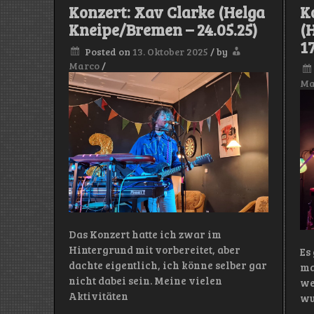
Konzert: Xav Clarke (Helga
K
Kneipe/Bremen – 24.05.25)
(
17
Posted on
13. Oktober 2025
/
by
Marco
/
Ma
Das Konzert hatte ich zwar im
Hintergrund mit vorbereitet, aber
Es
dachte eigentlich, ich könne selber gar
ma
nicht dabei sein. Meine vielen
we
Aktivitäten
wu