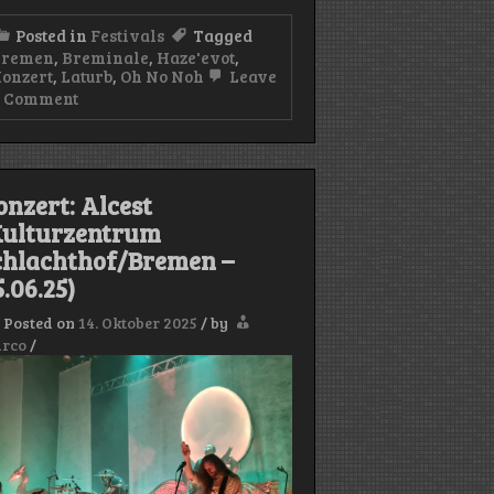
Posted in
Festivals
Tagged
Bremen
,
Breminale
,
Haze'evot
,
onzert
,
Laturb
,
Oh No Noh
Leave
on
 Comment
k
Breminale
2025
onzert: Alcest
Kulturzentrum
chlachthof/Bremen –
.06.25)
Posted on
14. Oktober 2025
/
by
rco
/