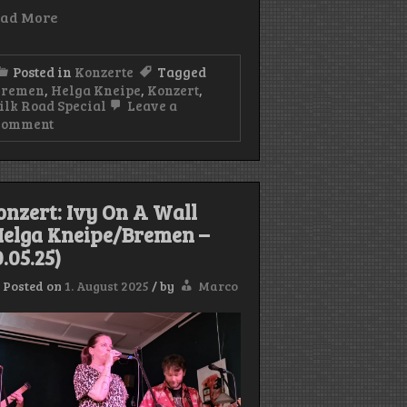
ad More
Posted in
Konzerte
Tagged
Bremen
,
Helga Kneipe
,
Konzert
,
ilk Road Special
Leave a
on
Comment
Konzert:
Silk
Road
n
Special
(Helga
onzert: Ivy On A Wall
Kneipe/Bremen
Helga Kneipe/Bremen –
–
17.05.25)
.05.25)
Posted on
1. August 2025
/
by
Marco