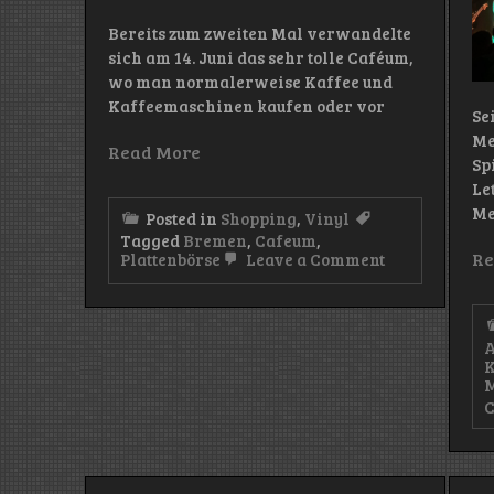
Bereits zum zweiten Mal verwandelte
sich am 14. Juni das sehr tolle Caféum,
wo man normalerweise Kaffee und
Kaffeemaschinen kaufen oder vor
Se
Me
Read More
Sp
Le
Me
Posted in
Shopping
,
Vinyl
Tagged
Bremen
,
Cafeum
,
on
Re
Plattenbörse
Leave a Comment
Plattenladen
für
einen
Tag
A
K
M