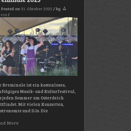
Posted on
31. Oktober 2025
/
by
rco
/
e Breminale ist ein kostenloses,
nftägiges Musik- und Kulturfestival,
s jeden Sommer am Osterdeich
attfindet. Mit vielen Konzerten,
stronomie und DJs. Die
ad More