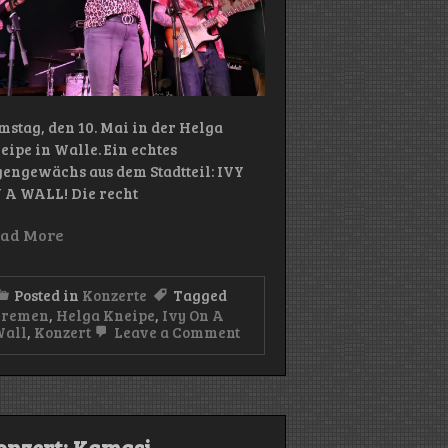
mstag, den 10. Mai in der Helga
eipe in Walle. Ein echtes
gengewächs aus dem Stadtteil: IVY
 A WALL! Die recht
ad More
Posted in
Konzerte
Tagged
Bremen
,
Helga Kneipe
,
Ivy On A
on
all
,
Konzert
Leave a Comment
Konzert:
Ivy
On
A
Wall
(Helga