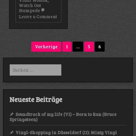
Watch Out
Stampede
on
Leave a Comment
Rückblick:
Das
Überseefestival
2023
Seitennummerierung
Vorherige
1
…
5
6
der
Beiträge
Suchen
nach:
Neueste Beiträge
Soundtrack of my life (VI) – Born to Run (Bruce
Springsteen)
Vinyl-Shopping in Düsseldorf (II): Minty Vinyl