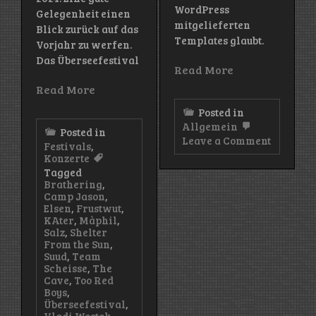
WordPress
Gelegenheit einen
mitgelieferten
Blick zurück auf das
Templates glaubt.
Vorjahr zu werfen.
Das Überseefestival
Read More
Read More
Posted in
Allgemein
Posted in
on
Leave a Comment
Festivals
,
Ein
Konzerte
neuer
Tagged
Blog?
Brathering
,
Warum?
Camp Jason
,
Elsen
,
Frustwut
,
KAter
,
Màphil
,
Salz
,
Shelter
From the Sun
,
Suud
,
Team
Scheisse
,
The
Cave
,
Too Red
Boys
,
Überseefestival
,
Vladi Wostok
,