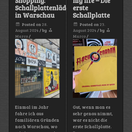
Shopping:
my life – Die
Schallplattenläden
erste
in Warschau
Schallplatte
Posted on
28.
Posted on
23.
August 2024
/
by
August 2024
/
by
Marco
/
Marco
/
Einmal im Jahr
Gut, wenn man es
fahre ich aus
sehr genau nimmt,
familiären Gründen
war es nicht die
nach Warschau, wo
erste Schallplatte.