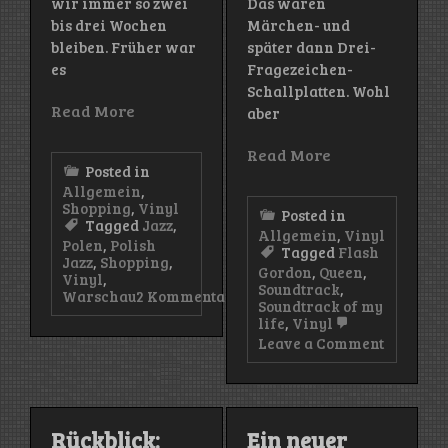
wir immer so zwei
Das waren
bis drei Wochen
Märchen- und
bleiben. Früher war
später dann Drei-
es
Fragezeichen-
Schallplatten. Wohl
Read More
aber
Read More
Posted in
Allgemein
,
Shopping
,
Vinyl
Posted in
Tagged
Jazz
,
Allgemein
,
Vinyl
Polen
,
Polish
Tagged
Flash
Jazz
,
Shopping
,
Gordon
,
Queen
,
Vinyl
,
Soundtrack
,
Warschau
2 Kommentare
Soundtrack of my
zu
life
,
Vinyl
Vinyl-
on
Leave a Comment
Shopping:
Soundtr
Schallplattenläden
of
in
my
Warschau
life
–
Rückblick:
Ein neuer
Die