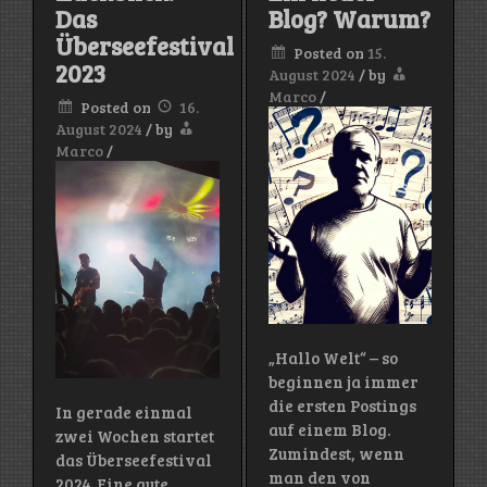
Das
Blog? Warum?
erste
Schallpl
Überseefestival
Posted on
15.
2023
August 2024
/
by
Marco
/
Posted on
16.
August 2024
/
by
Marco
/
„Hallo Welt“ – so
beginnen ja immer
die ersten Postings
In gerade einmal
auf einem Blog.
zwei Wochen startet
Zumindest, wenn
das Überseefestival
man den von
2024. Eine gute