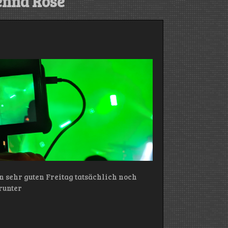
enna Rose
n sehr guten Freitag tatsächlich noch
runter