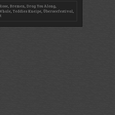
Rose
,
Bremen
,
Drag You Along
,
 Whale
,
Teddies Kneipe
,
Überseefestival
,
on
t
Überseefestival
2025
–
Tag
2