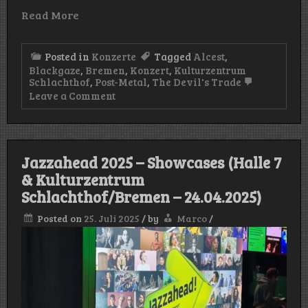
Read More
Posted in
Konzerte
Tagged
Alcest
,
Blackgaze
,
Bremen
,
Konzert
,
Kulturzentrum
Schlachthof
,
Post-Metal
,
The Devil's Trade
on
Leave a Comment
Konzert:
Alcest
(Kulturzentrum
Schlachthof/Bremen
–
Jazzahead 2025 – Showcases (Halle 7
05.06.25)
& Kulturzentrum
Schlachthof/Bremen – 24.04.2025)
Posted on
25. Juli 2025
/
by
Marco
/