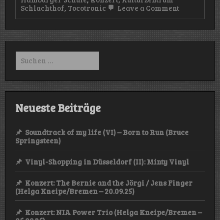
on
Schlachthof
,
Tocotronic
Leave a Comment
Konzert:
Tocotronic
(Kulturzen
Schlachth
–
Suchen
09.04.25)
nach:
Neueste Beiträge
Soundtrack of my life (VI) – Born to Run (Bruce
Springsteen)
Vinyl-Shopping in Düsseldorf (II): Minty Vinyl
Konzert: The Bernie and the Jörgi / Jens Finger
(Helga Kneipe/Bremen – 20.09.25)
Konzert: NIA Power Trio (Helga Kneipe/Bremen –