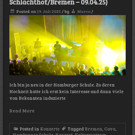
Schlachthof/Bremen – 09.04.25)
Kultu
Schla
Posted on
19. Juli 2025
/
by
Marco
/
–
24.04.
Ich bin ja neu in der Hamburger Schule. Zu deren
Hochzeit hatte ich erst kein Interesse und dann viele
von Bekannten induzierte
Read More
Posted in
Konzerte
Tagged
Bremen
,
Cava
,
Hamburger Schule
,
Konzert
,
Kulturzentrum