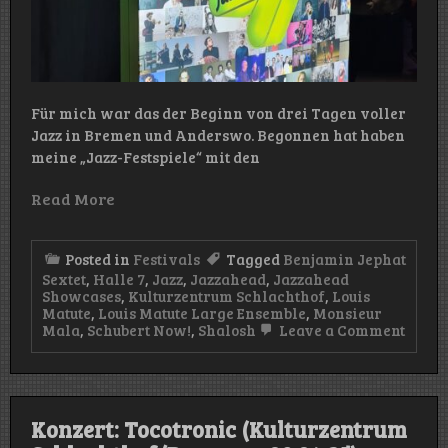
Für mich war das der Beginn von drei Tagen voller
Jazz in Bremen und Anderswo. Begonnen hat haben
meine „Jazz-Festspiele“ mit den
Read More
Posted in
Festivals
Tagged
Benjamin Jephat
Sextet
,
Halle 7
,
Jazz
,
Jazzahead
,
Jazzahead
Showcases
,
Kulturzentrum Schlachthof
,
Louis
Matute
,
Louis Matute Large Ensemble
,
Monsieur
on
Mala
,
Schubert Now!
,
Shalosh
Leave a Comment
Jazza
2025
–
Showc
(Hall
Konzert: Tocotronic (Kulturzentrum
7
&