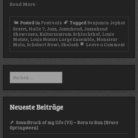
Read More
Posted in
Festivals
Tagged
Benjamin Jephat
Sextet
,
Halle 7
,
Jazz
,
Jazzahead
,
Jazzahead
Showcases
,
Kulturzentrum Schlachthof
,
Louis
Matute
,
Louis Matute Large Ensemble
,
Monsieur
on
Mala
,
Schubert Now!
,
Shalosh
Leave a Comment
Jazza
2025
–
Showc
(Hall
Suchen
7
nach:
&
Kultu
Schla
–
24.04.
Neueste Beiträge
Soundtrack of my life (VI) – Born to Run (Bruce
Springsteen)