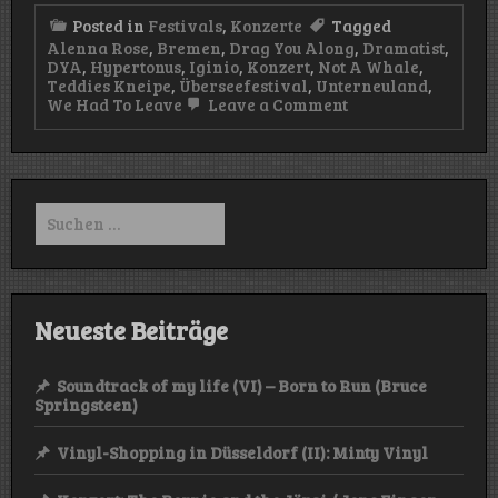
Posted in
Festivals
,
Konzerte
Tagged
Alenna Rose
,
Bremen
,
Drag You Along
,
Dramatist
,
DYA
,
Hypertonus
,
Iginio
,
Konzert
,
Not A Whale
,
Teddies Kneipe
,
Überseefestival
,
Unterneuland
,
on
We Had To Leave
Leave a Comment
Überseefestival
2025
–
Tag
2
Suchen
nach:
Neueste Beiträge
Soundtrack of my life (VI) – Born to Run (Bruce
Springsteen)
Vinyl-Shopping in Düsseldorf (II): Minty Vinyl