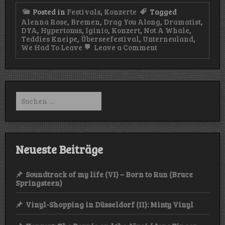
Posted in
Festivals
,
Konzerte
Tagged
Alenna Rose
,
Bremen
,
Drag You Along
,
Dramatist
,
DYA
,
Hypertonus
,
Iginio
,
Konzert
,
Not A Whale
,
Teddies Kneipe
,
Überseefestival
,
Unterneuland
,
on
We Had To Leave
Leave a Comment
Überseefestival
2025
–
Tag
2
Suchen
nach:
Neueste Beiträge
Soundtrack of my life (VI) – Born to Run (Bruce
Springsteen)
Vinyl-Shopping in Düsseldorf (II): Minty Vinyl