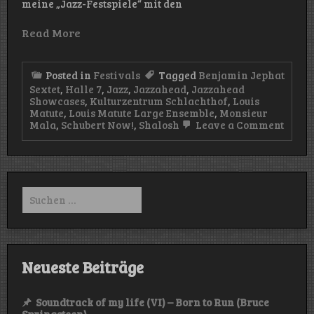
meine „Jazz-Festspiele“ mit den
Read More
Posted in
Festivals
Tagged
Benjamin Jephat
Sextet
,
Halle 7
,
Jazz
,
Jazzahead
,
Jazzahead
Showcases
,
Kulturzentrum Schlachthof
,
Louis
Matute
,
Louis Matute Large Ensemble
,
Monsieur
on
Mala
,
Schubert Now!
,
Shalosh
Leave a Comment
Jazza
2025
–
Showc
(Hall
Suchen
7
nach:
&
Kultu
Schla
–
24.04.
Neueste Beiträge
Soundtrack of my life (VI) – Born to Run (Bruce
Springsteen)