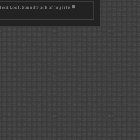
eat Loaf
,
Soundtrack of my life