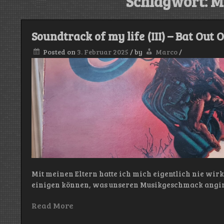
Schlagwort:
M
Soundtrack of my life (III) – Bat Out 
Posted on
3. Februar 2025
/
by
Marco
/
Mit meinen Eltern hatte ich mich eigentlich nie wir
einigen können, was unseren Musikgeschmack angin
Read More