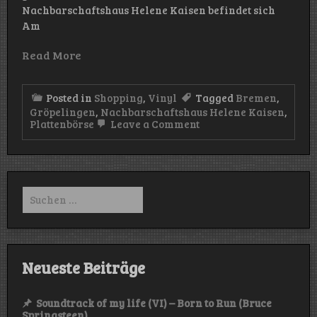
Nachbarschaftshaus Helene Kaisen befindet sich
Am
Read More
Posted in
Shopping
,
Vinyl
Tagged
Bremen
,
Gröpelingen
,
Nachbarschaftshaus Helene Kaisen
,
on
Plattenbörse
Leave a Comment
Plattenbörsen
in
Bremen
(Nachbarschaftshaus
Helene
Suchen
Kaisen)
nach:
Neueste Beiträge
Soundtrack of my life (VI) – Born to Run (Bruce
Springsteen)