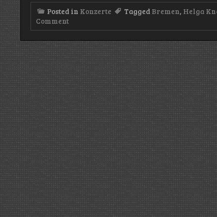
Posted in
Konzerte
Tagged
Bremen
,
Helga Kn
on
Comment
Konzert:
Xav
Clarke
(Helga
Kneipe/Bremen
–
24.05.25)