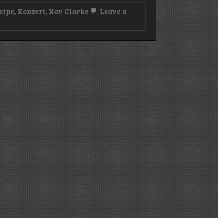
eipe
,
Konzert
,
Xav Clarke
Leave a