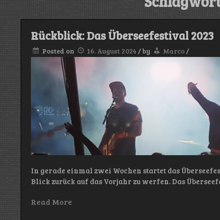
Schlagwort
Rückblick: Das Überseefestival 2023
Posted on
16. August 2024
/
by
Marco
/
In gerade einmal zwei Wochen startet das Überseefest
Blick zurück auf das Vorjahr zu werfen. Das Überseef
Read More