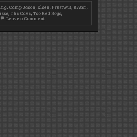
ing
,
Camp Jason
,
Elsen
,
Frustwut
,
KAter
,
isse
,
The Cave
,
Too Red Boys
,
on
Leave a Comment
Rückblick:
Das
Überseefestival
2023