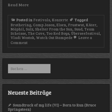
Read More
Posted in
Festivals
,
Konzerte
Tagged
Brathering
,
Camp Jason
,
Elsen
,
Frustwut
,
KAter
,
Màphil
,
Salz
,
Shelter From the Sun
,
Suud
,
Team
Scheisse
,
The Cave
,
Too Red Boys
,
Überseefestival
,
Vladi Wostok
,
Watch Out Stampede
Leave a
on
Comment
Rückblick:
Das
Überseefestival
2023
Suchen
nach:
Neueste Beiträge
Soundtrack of my life (VI) – Born to Run (Bruce
Springsteen)