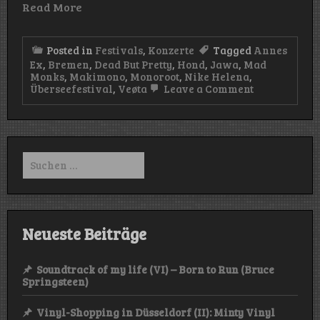
Read More
Posted in
Festivals
,
Konzerte
Tagged
Annes
Ex
,
Bremen
,
Dead But Pretty
,
Hond
,
Jawa
,
Mad
Monks
,
Makimono
,
Monoroot
,
Nike Helena
,
on
Überseefestival
,
Veøta
Leave a Comment
Überseefesti
2024
(Hansator/B
–
31.08.2024)
Suchen
nach:
Neueste Beiträge
Soundtrack of my life (VI) – Born to Run (Bruce
Springsteen)
Vinyl-Shopping in Düsseldorf (II): Minty Vinyl