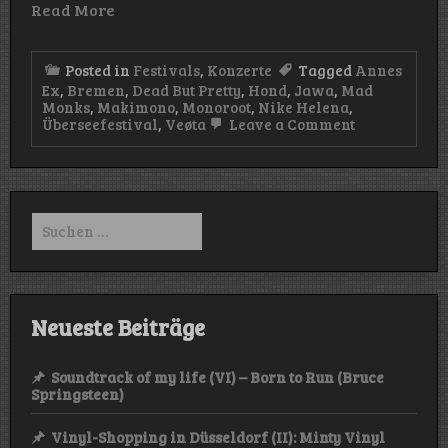
Read More
Posted in
Festivals
,
Konzerte
Tagged
Annes
Ex
,
Bremen
,
Dead But Pretty
,
Hond
,
Jawa
,
Mad
Monks
,
Makimono
,
Monoroot
,
Nike Helena
,
on
Überseefestival
,
Veøta
Leave a Comment
Überseefesti
2024
(Hansator/B
–
31.08.2024)
Suchen
nach:
Neueste Beiträge
Soundtrack of my life (VI) – Born to Run (Bruce
Springsteen)
Vinyl-Shopping in Düsseldorf (II): Minty Vinyl