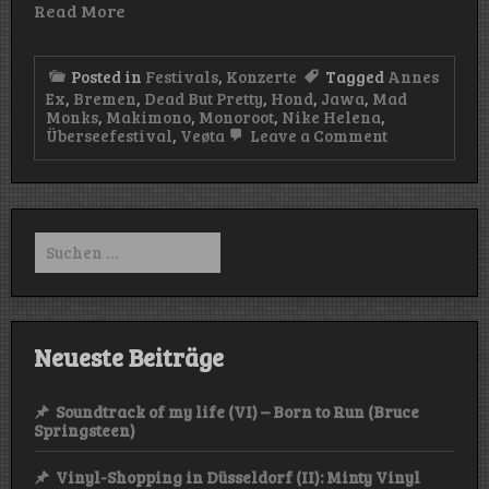
Read More
Posted in
Festivals
,
Konzerte
Tagged
Annes
Ex
,
Bremen
,
Dead But Pretty
,
Hond
,
Jawa
,
Mad
Monks
,
Makimono
,
Monoroot
,
Nike Helena
,
on
Überseefestival
,
Veøta
Leave a Comment
Überseefesti
2024
(Hansator/B
–
31.08.2024)
Suchen
nach:
Neueste Beiträge
Soundtrack of my life (VI) – Born to Run (Bruce
Springsteen)
Vinyl-Shopping in Düsseldorf (II): Minty Vinyl