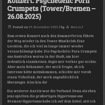
Konzert: Psychedelic Porn
Crumpets (Tower/Bremen –
26.08.2025)
Posted on
29. November 2025
/
by
Marco
/
Zum ersten Konzert nach den Sommerferien führte
der Weg wieder in den Tower Musikclub. Eine
Location, die ich viel zu lange immer wieder
vernachlässigt habe. Die Psychedelic Porn Crumpets
aus Australien waren in der Stadt, um hier
ordentlich einzuheizen. Sagte mir vorher gar nichts.
Aber mein Bekannter, der mich fragte, ob ich
Interesse hätte mitzukommen, schickte mir vorab
einen Videolink, der mich augenblicklich
überzeugte. Also hin da!
Ein weiterer Anreiz war die Vorband. Denn als eben
jene spielten die großartigen Hypertonus aus
Bremen! Hypertonus habe ich auf dem Zettel, seit ich