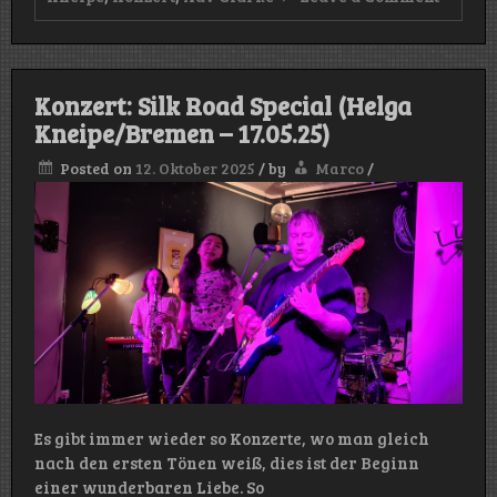
Konzert
Xav
Clarke
(Helga
Kneip
Konzert: Silk Road Special (Helga
–
24.05.2
Kneipe/Bremen – 17.05.25)
Posted on
12. Oktober 2025
/
by
Marco
/
Es gibt immer wieder so Konzerte, wo man gleich
nach den ersten Tönen weiß, dies ist der Beginn
einer wunderbaren Liebe. So