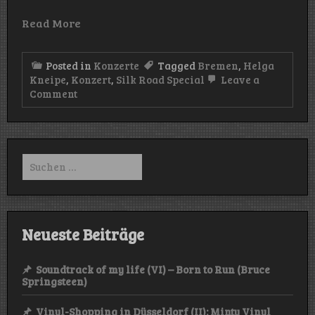
Read More
Posted in
Konzerte
Tagged
Bremen
,
Helga
Kneipe
,
Konzert
,
Silk Road Special
Leave a
on
Comment
Konzert:
Silk
Road
Special
(Helga
Suchen
Kneipe/Bremen
nach:
–
17.05.25)
Neueste Beiträge
Soundtrack of my life (VI) – Born to Run (Bruce
Springsteen)
Vinyl-Shopping in Düsseldorf (II): Minty Vinyl