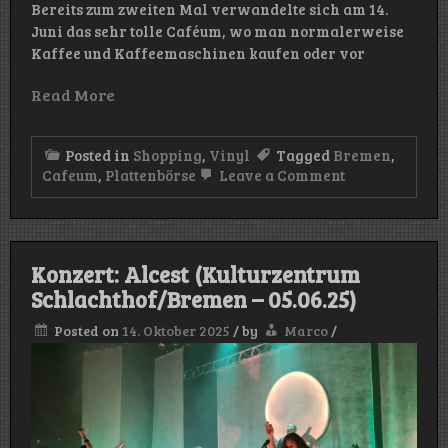
Bereits zum zweiten Mal verwandelte sich am 14.
Juni das sehr tolle Caféum, wo man normalerweise
Kaffee und Kaffeemaschinen kaufen oder vor
Read More
Posted in
Shopping
,
Vinyl
Tagged
Bremen
,
on
Cafeum
,
Plattenbörse
Leave a Comment
Plattenladen
für
einen
Tag
Konzert: Alcest (Kulturzentrum
Schlachthof/Bremen – 05.06.25)
Posted on
14. Oktober 2025
/
by
Marco
/