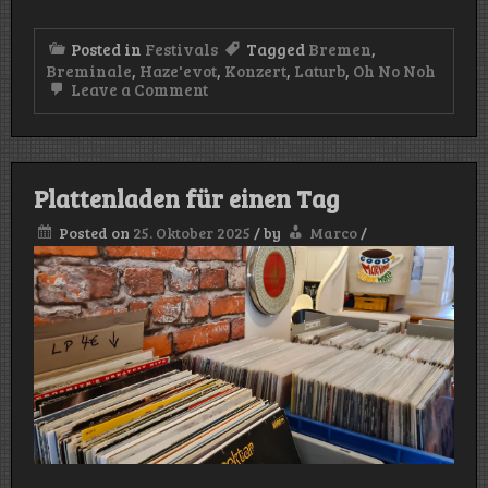
Posted in
Festivals
Tagged
Bremen
,
Breminale
,
Haze'evot
,
Konzert
,
Laturb
,
Oh No Noh
on
Leave a Comment
Breminale
2025
Plattenladen für einen Tag
Posted on
25. Oktober 2025
/
by
Marco
/