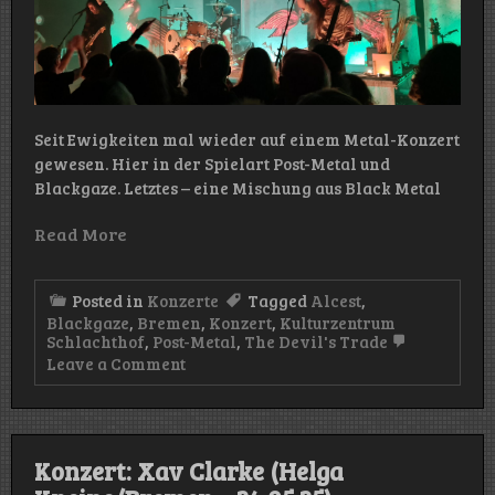
Seit Ewigkeiten mal wieder auf einem Metal-Konzert
gewesen. Hier in der Spielart Post-Metal und
Blackgaze. Letztes – eine Mischung aus Black Metal
Read More
Posted in
Konzerte
Tagged
Alcest
,
Blackgaze
,
Bremen
,
Konzert
,
Kulturzentrum
Schlachthof
,
Post-Metal
,
The Devil's Trade
on
Leave a Comment
Konzert:
Alcest
(Kulturzentrum
Schlachthof/Bremen
–
Konzert: Xav Clarke (Helga
05.06.25)