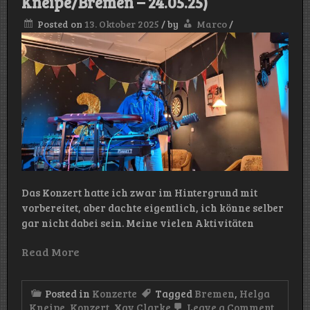
Kneipe/Bremen – 24.05.25)
Posted on
13. Oktober 2025
/
by
Marco
/
Das Konzert hatte ich zwar im Hintergrund mit
vorbereitet, aber dachte eigentlich, ich könne selber
gar nicht dabei sein. Meine vielen Aktivitäten
Read More
Posted in
Konzerte
Tagged
Bremen
,
Helga
on
Kneipe
,
Konzert
,
Xav Clarke
Leave a Comment