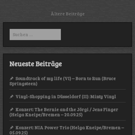
Super
Sonic
Cruise
Beitragsnavigation
Ältere Beiträge
Missile
&
Astrotide
Suchen
(Helga
nach:
Kneipe/Breme
–
26.10.24)
Neueste Beiträge
Soundtrack of my life (VI) – Born to Run (Bruce
Springsteen)
Vinyl-Shopping in Düsseldorf (II): Minty Vinyl
Konzert: The Bernie and the Jörgi / Jens Finger
(Helga Kneipe/Bremen – 20.09.25)
Konzert: NIA Power Trio (Helga Kneipe/Bremen –
05.09.25)