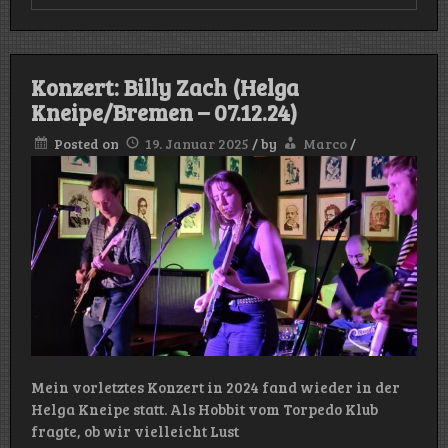
Konzert:
Stripes
Called
Zebra
(Helga
Konzert: Billy Zach (Helga
Kneipe/Bremen
Kneipe/Bremen – 07.12.24)
–
22.02.25)
Posted on
19. Januar 2025
/
by
Marco
/
Mein vorletztes Konzert in 2024 fand wieder in der
Helga Kneipe statt. Als Hobbit vom Torpedo Klub
fragte, ob wir vielleicht Lust