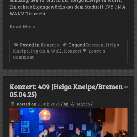
Samstag, den 10. Mai in der Helga Kneipe in Walle.
Ein echtes Eigengewächs aus dem Stadtteil: IVY ON A
WALL! Die recht
Read More
Posted in
Konzerte
Tagged
Bremen
,
Helga
Kneipe
,
Ivy On A Wall
,
Konzert
Leave a
on
Comment
Konzert:
Ivy
On
A
Wall
Konzert: 409 (Helga Kneipe/Bremen –
(Helga
05.04.25)
Kneipe/Bremen
–
10.05.25)
Posted on
3. Juli 2025
/
by
Marco
/