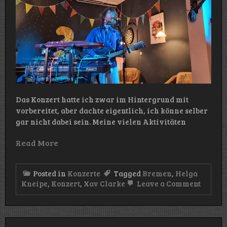
Das Konzert hatte ich zwar im Hintergrund mit
vorbereitet, aber dachte eigentlich, ich könne selber
gar nicht dabei sein. Meine vielen Aktivitäten
Read More
Posted in
Konzerte
Tagged
Bremen
,
Helga
on
Kneipe
,
Konzert
,
Xav Clarke
Leave a Comment
Konzert
Xav
Clarke
(Helga
Kneip