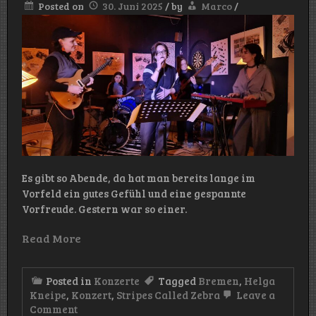
Posted on
30. Juni 2025
/
by
Marco
/
Es gibt so Abende, da hat man bereits lange im
Vorfeld ein gutes Gefühl und eine gespannte
Vorfreude. Gestern war so einer.
Read More
Posted in
Konzerte
Tagged
Bremen
,
Helga
Kneipe
,
Konzert
,
Stripes Called Zebra
Leave a
on
Comment