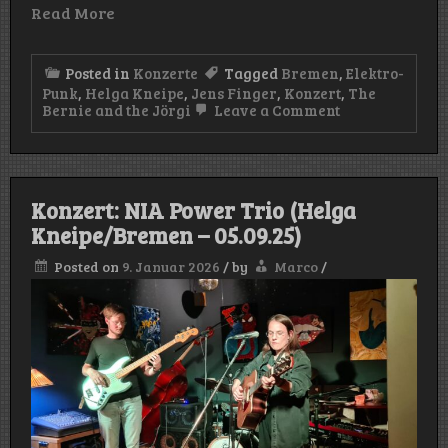
Read More
Posted in
Konzerte
Tagged
Bremen
,
Elektro-
Punk
,
Helga Kneipe
,
Jens Finger
,
Konzert
,
The
on
Bernie and the Jörgi
Leave a Comment
Konzert:
The
Bernie
and
the
Konzert: NIA Power Trio (Helga
Jörgi
/
Kneipe/Bremen – 05.09.25)
Jens
Finger
Posted on
9. Januar 2026
/
by
Marco
/
(Helga
Kneipe/Breme
–
20.09.25)