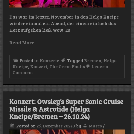
Das war im letzten November in den Helga Kneipe
wieder einmal ein Abend, der einem einfach das
Herz aufgehen ließ. Wow! Es
Read More
Posted in
Konzerte
Tagged
Bremen
,
Helga
Kneipe
,
Konzert
,
The Great Faults
Leave a
on
Comment
Konzert:
The
Great
Faults
(Helga
Konzert: Owsley‘s Super Sonic Cruise
Kneipe/Bremen
Missile & Astrotide (Helga
–
15.11.24)
Kneipe/Bremen – 26.10.24)
Posted on
25. Dezember 2024
/
by
Marco
/