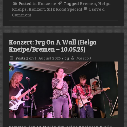
Posted in
Konzerte
Tagged
Bremen
,
Helga
Kneipe
,
Konzert
,
Silk Road Special
Leave a
on
Comment
Konzert:
Silk
Road
Special
(Helga
Konzert: Ivy On A Wall (Helga
Kneipe/Bremen
Kneipe/Bremen – 10.05.25)
–
17.05.25)
Posted on
1. August 2025
/
by
Marco
/