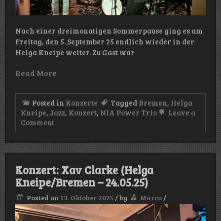
Nach einer dreimonatigen Sommerpause ging es am
Freitag, den 5. September 25 endlich wieder in der
Helga Kneipe weiter. Zu Gast war
Read More
Posted in
Konzerte
Tagged
Bremen
,
Helga
Kneipe
,
Jazz
,
Konzert
,
NIA Power Trio
Leave a
on
Comment
Konzert:
NIA
Power
Trio
(Helga
Konzert: Xav Clarke (Helga
Kneipe/Bremen
Kneipe/Bremen – 24.05.25)
–
05.09.25)
Posted on
13. Oktober 2025
/
by
Marco
/