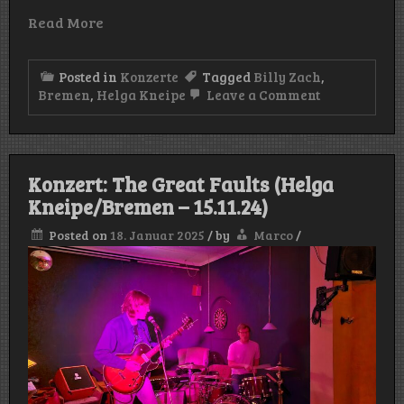
Read More
Posted in
Konzerte
Tagged
Billy Zach
,
on
Bremen
,
Helga Kneipe
Leave a Comment
Konzert:
Billy
Zach
(Helga
Kneipe/Bre
Konzert: The Great Faults (Helga
–
07.12.24)
Kneipe/Bremen – 15.11.24)
Posted on
18. Januar 2025
/
by
Marco
/