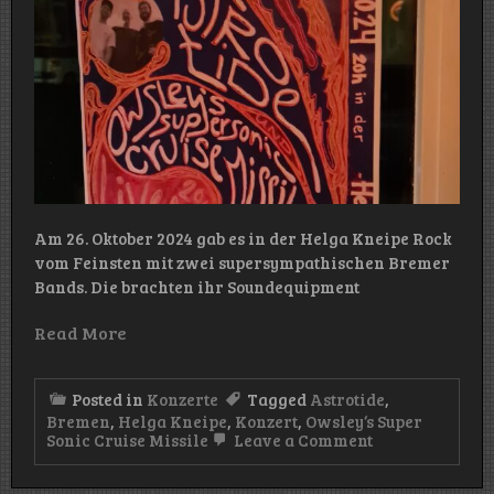
Am 26. Oktober 2024 gab es in der Helga Kneipe Rock
vom Feinsten mit zwei supersympathischen Bremer
Bands. Die brachten ihr Soundequipment
Read More
Posted in
Konzerte
Tagged
Astrotide
,
Bremen
,
Helga Kneipe
,
Konzert
,
Owsley‘s Super
on
Sonic Cruise Missile
Leave a Comment
Konzert:
Owsley‘s