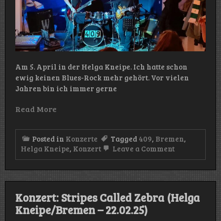
Am 5. April in der Helga Kneipe. Ich hatte schon
ewig keinen Blues-Rock mehr gehört. Vor vielen
Jahren bin ich immer gerne
Read More
Posted in
Konzerte
Tagged
409
,
Bremen
,
on
Helga Kneipe
,
Konzert
Leave a Comment
Konzert:
409
(Helga
Kneipe/Bre
–
Konzert: Stripes Called Zebra (Helga
05.04.25)
Kneipe/Bremen – 22.02.25)