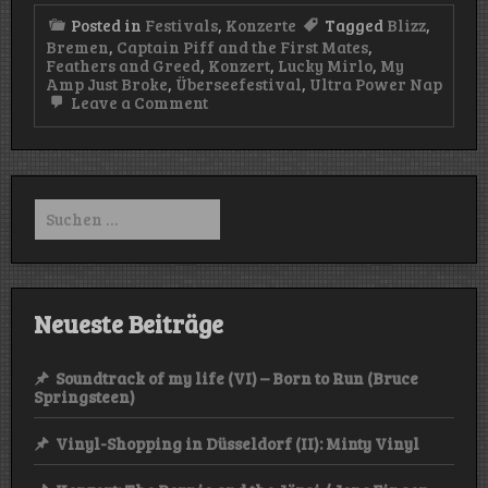
Posted in
Festivals
,
Konzerte
Tagged
Blizz
,
Bremen
,
Captain Piff and the First Mates
,
Feathers and Greed
,
Konzert
,
Lucky Mirlo
,
My
Amp Just Broke
,
Überseefestival
,
Ultra Power Nap
on
Leave a Comment
Überseefestival
2025
–
Tag
1
Suchen
nach:
Neueste Beiträge
Soundtrack of my life (VI) – Born to Run (Bruce
Springsteen)
Vinyl-Shopping in Düsseldorf (II): Minty Vinyl