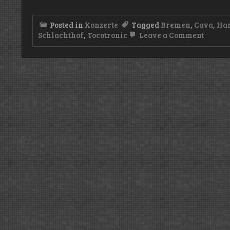
Posted in
Konzerte
Tagged
Bremen
,
Cava
,
Ham
on
Schlachthof
,
Tocotronic
Leave a Comment
Konzer
Tocotr
(Kultu
Schlac
–
09.04.2