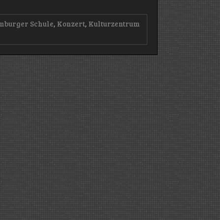
burger Schule
,
Konzert
,
Kulturzentrum
t:
onic
rzentrum
hthof/Bremen
5)